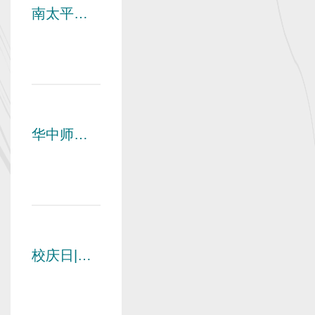
南太平洋
地区校友
会会长埃
罗尼返校
座谈会举
行
华中师范
大学校友
会第九届
理事会第
三次会议
暨东莞校
友会换届
校庆日|亲
大会举行
爱的校
友，母校
喊你回家