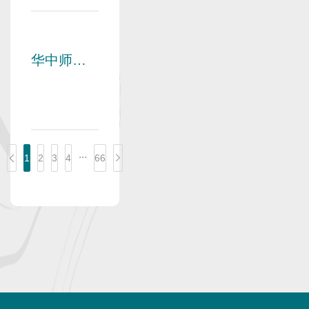
一起庆生
啦！
华中师范
大学校友
总会祝全
体校友国
庆快乐！
...
1
2
3
4
66