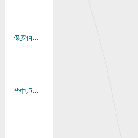
访东莞外
国语学校
并召开校
友座谈会
保罗伯
爵、刘贝
加校友伉
俪捐赠书
画仪式举
行
华中师范
大学校友
会恭祝您
元旦快
乐！